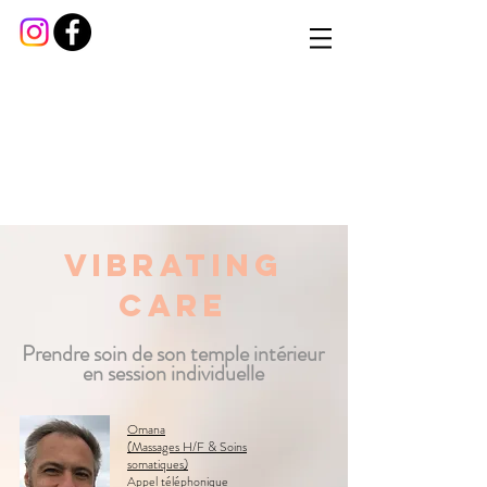
Vibrati
ng
CarE
P
r
endre soin
de
son temple intérieur
en session individuelle
Omana
(Massages H/F & Soins
somatiques)
Appel téléphonique