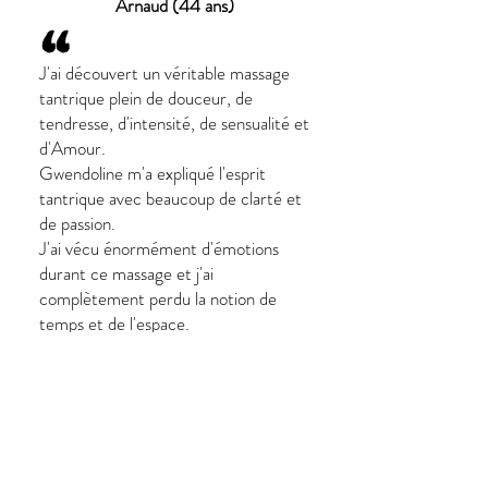
Arnaud (44 ans)
“
J'ai découvert un véritable massage
tantrique plein de douceur, de
tendresse, d'intensité, de sensualité et
d'Amour.
Gwendoline m'a expliqué l'esprit
tantrique avec beaucoup de clarté et
de passion.
J'ai vécu énormément d'émotions
durant ce massage et j'ai
complètement perdu la notion de
temps et de l'espace.
Il y a des moments de communion
très agréable et la sensation d'une
bulle d'énergie m'entourant comme
un cocon durant plusieurs jours.
Merci Gwendoline pour ce partage et
pour cette douceur que tu apportes à