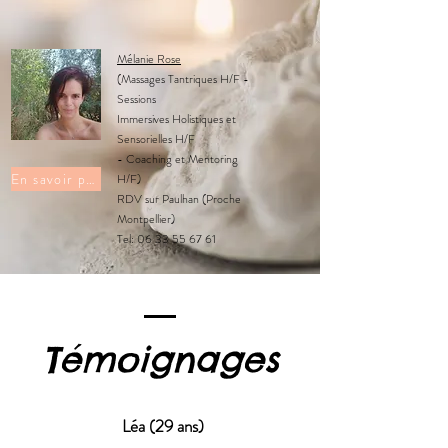
Mélanie Rose
(Massages Tantriques H/F -
Sessions
Immersives
Holistiques et
Sensorielles H/F
-
Coaching et Mentoring
En savoir plus
H/F)
RDV sur Paulhan (Proche
Montpellier)
Tel: 06 33 55 67 61
Témoignages
Léa (29 ans)