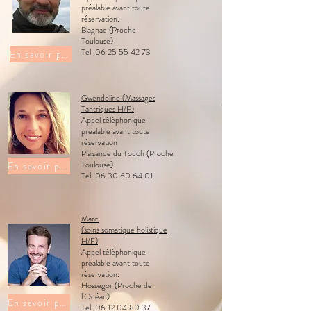
préalable avant toute
réservation.
Blagnac (Proche
Toulouse)
Tel: 06 25 55 42 73
En savoir plus
Gwendoline (Massages
Tantriques H/F)
Appel téléphonique
préalable avant toute
réservation
Plaisance du Touch (Proche
Toulouse)
En savoir plus
Tel: 06 30 60 64 01
Marc
(soins somatique holistique
H/F)
Appel téléphonique
préalable avant toute
réservation.
Hossegor (Proche de
l'Océan)
En savoir plus
Tel: 06.12.04.80.37