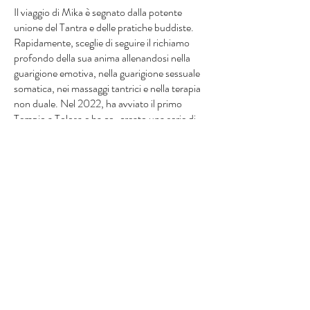
Il viaggio di Mika è segnato dalla potente
unione del Tantra e delle pratiche buddiste.
Rapidamente, sceglie di seguire il richiamo
profondo della sua anima allenandosi nella
guarigione emotiva, nella guarigione sessuale
somatica, nei massaggi tantrici e nella terapia
non duale. Nel 2022, ha avviato il primo
Tempio a Tolosa e ha co-creato una serie di
workshop sul tema della sessualità
consapevole