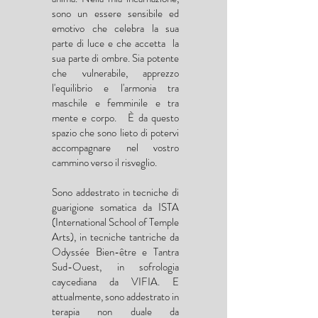
sono un essere sensibile ed
emotivo che celebra la sua
parte di luce e che accetta la
sua parte di ombre. Sia potente
che vulnerabile, apprezzo
l'equilibrio e l'armonia tra
maschile e femminile e tra
mente e corpo. È da questo
spazio che sono lieto di potervi
accompagnare nel vostro
cammino verso il risveglio.
Sono addestrato in tecniche di
guarigione somatica da ISTA
(International School of Temple
Arts), in tecniche tantriche da
Odyssée Bien-être e Tantra
Sud-Ouest, in sofrologia
caycediana da VIFIA. E
attualmente, sono addestrato in
terapia non duale da