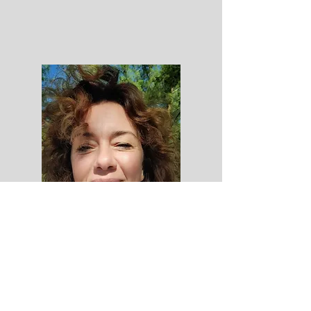
Marga
Malistska