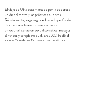
El viaje de Mika está marcado por la poderosa
unión del tantra y las prácticas budistas.
Rápidamente, elige seguir el llamado profundo
de su alma entrenándose en sanación
emocional, sanación sexual somática, masajes
tántricos y terapia no dual. En 2022, inició el
primer Templo en Toulouse y co-creó una
serie de talleres sobre el tema de la sexualidad
consciente.