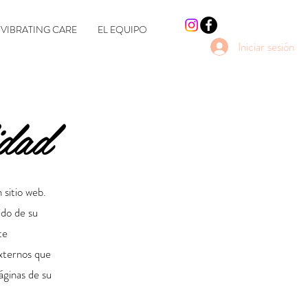
VIBRATING CARE
EL EQUIPO
Iniciar sesión
idad
 sitio web.
ido de su
te
externos que
páginas de su