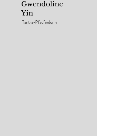
Gwendoline
Yin
Tantra-Pfadfinderin